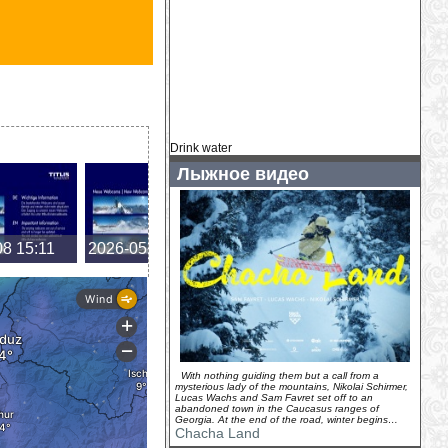
бюст
(
2026-07-26
)
Drink water
Лыжное видео
08 15:11
2026-05-08 14:17
2026-05-08 13:15
2026-
With nothing guiding them but a call from a
mysterious lady of the mountains, Nikolai Schirmer,
Lucas Wachs and Sam Favret set off to an
abandoned town in the Caucasus ranges of
Georgia. At the end of the road, winter begins…
Chacha Land