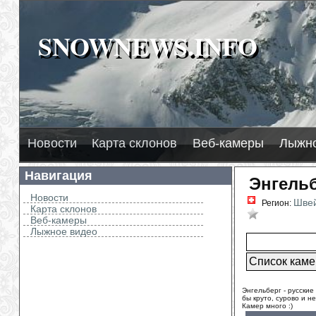
SNOWNEWS.INFO
SNOWNEWS.INFO
2026
нега
И
нега
H
Л
Новости
Карта склонов
Веб-камеры
Лыжно
Навигация
Энгельб
Новости
Шве
Регион:
Карта склонов
В избран
Веб-камеры
Лыжное видео
Энгельберг - русские
бы круто, сурово и не
Камер много :)