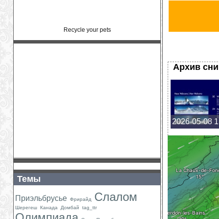
Recycle your pets
Архив сн
2026-05-08 1
Темы
Слалом
Приэльбрусье
Фрирайд
Шерегеш
Канада
Домбай
tag_ttr
Олимпиада