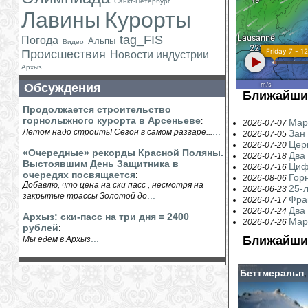
Санкт-Петербург
Лавины
Курорты
tag_FIS
Погода
Альпы
Видео
Происшествия
Новости индустрии
Архыз
Обсуждения
Ближайши
Продолжается строительство
горнолыжного курорта в Арсеньеве
:
Мар
2026-07-07
...
Летом надо строить! Сезон в самом разгаре...
Зан
2026-07-05
Цер
2026-07-20
«Очередные» рекорды Красной Поляны.
Два
2026-07-18
Выстоявшим День Защитника в
Циф
2026-07-16
очередях посвящается
:
Гор
2026-08-06
Добавлю, что цена на ски пасс , несмотря на
25-
2026-06-23
...
закрытые трассы Золотой до
Фра
2026-07-17
Два
2026-07-24
Архыз: ски-пасс на три дня = 2400
Мар
2026-07-26
рублей
:
...
Ближайши
Мы едем в Архыз
Беттмеральп
,