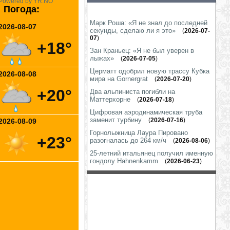
Powered by YR.NO
Погода:
Марк Роша: «Я не знал до последней
2026-08-07
секунды, сделаю ли я это»
(
2026-07-
07
)
+18°
Зан Краньец: «Я не был уверен в
лыжах»
(
2026-07-05
)
Церматт одобрил новую трассу Кубка
2026-08-08
мира на Gornergrat
(
2026-07-20
)
+20°
Два альпиниста погибли на
Маттерхорне
(
2026-07-18
)
Цифровая аэродинамическая труба
заменит турбину
(
2026-07-16
)
2026-08-09
Горнолыжница Лаура Пировано
+23°
разогналась до 264 км/ч
(
2026-08-06
)
25-летний итальянец получил именную
гондолу Hahnenkamm
(
2026-06-23
)
Французский горнолыжный курорт Lac
Blanc навсегда закрыл свои
подъемники
(
2026-07-17
)
Два альпиниста погибли в
«кулуаре смерти» на Монблане
(
2026-07-24
)
Марко Одерматт получил деревянный