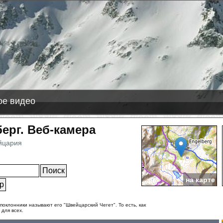
-08-09
со-Сюете
+5 см снега
líðarfjall
+5 см снега
ас Леньяс
+1 см снега
е видео
ерг. Веб-камера
йцария
ное
на карте
 поклонники называют его "Швейцарский Чегет". То есть, как
 для всех.