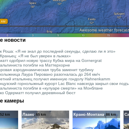
е новости
к Роша: «Я не знал до последней секунды, сделаю ли я это»
 Краньец: «Я не был уверен в лыжах»
матт одобрил новую трассу Кубка мира на Gornergrat
 альпиниста погибли на Маттерхорне
ровая аэродинамическая труба заменит турбину
нолыжница Лаура Пировано разогналась до 264 км/ч
летний итальянец получил именную гондолу Hahnenkamm
нцузский горнолыжный курорт Lac Blanc навсегда закрыл свои под
 альпиниста погибли в «кулуаре смерти» на Монблане
ко Одерматт получил деревянный бюст
е камеры
Лаакс
Кранс-Монтана
С
 52 km
, 65 km
, 86 km