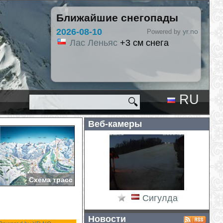
Ближайшие снегопады
2026-08-10
yr.no
Powered by
Лас Леньяс
+3 см снега
RU
🔍
EN
Веб-камеры
Схема трасс
Сигулда
Новости