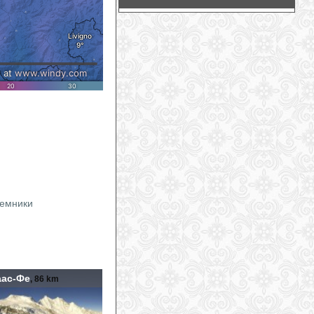
ъемники
аас-Фе
, 86 km