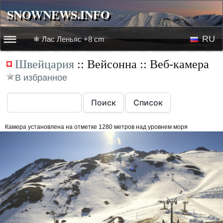
SNOWNEWS.INFO
SNOWNEWS.INFO
RU
❄ Лас Леньяс +8 cm
☰☰
Швейцария
:: Вейсонна :: Веб-камера
Новости
EN
В избранное
Веб-камеры
Лыжное видео
Камера установлена на отметке 1280 метров над уровнем моря