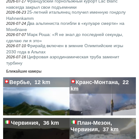
Французский горнолыжный курорт Lac Blanc
2026-07-17
навсегда закрыл свои подъемники
25-летний итальянец получил именную гондолу
2026-06-23
Hahnenkamm
Два альпиниста погибли в «кулуаре смерти» на
2026-07-24
Монблане
Марк Роша: «Я не знал до последней секунды,
2026-07-07
сделаю ли я это»
Фрирайд включен в зимние Олимпийские игры
2026-07-10
2030 года в Альпах
Цифровая аэродинамическая труба заменит
2026-07-16
турбину
Ближайшие камеры
Вербье, 12 km
Кранс-Монтана, 22
km
Червиния, 36 km
План-Мезон,
Червиния, 37 km