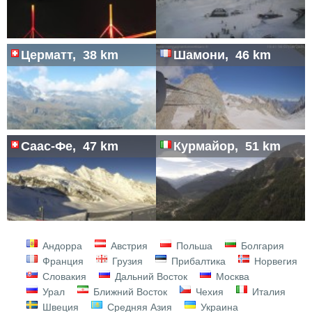
Церматт, 38 km
Шамони, 46 km
Саас-Фе, 47 km
Курмайор, 51 km
Андорра
Австрия
Польша
Болгария
Франция
Грузия
Прибалтика
Норвегия
Словакия
Дальний Восток
Москва
Урал
Ближний Восток
Чехия
Италия
Швеция
Средняя Азия
Украина