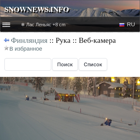
SNOWNEWS.INFO
SNOWNEWS.INFO
RU
❄ Лас Леньяс +8 cm
☰☰
Финляндия
:: Рука :: Веб-камера
Новости
EN
В избранное
Веб-камеры
Лыжное видео