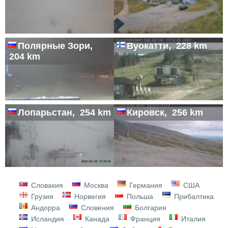
Полярные Зори,
Вуокатти, 228 km
204 km
Лопарьстан, 254 km
Кировск, 256 km
Словакия
Москва
Германия
США
Грузия
Норвегия
Польша
Прибалтика
Андорра
Словения
Болгария
Исландия
Канада
Франция
Италия