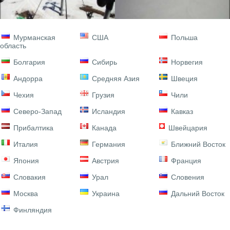
Мурманская
США
Польша
область
Болгария
Сибирь
Норвегия
Андорра
Средняя Азия
Швеция
Чехия
Грузия
Чили
Северо-Запад
Исландия
Кавказ
Прибалтика
Канада
Швейцария
Италия
Германия
Ближний Восток
Япония
Австрия
Франция
Словакия
Урал
Словения
Москва
Украина
Дальний Восток
Финляндия