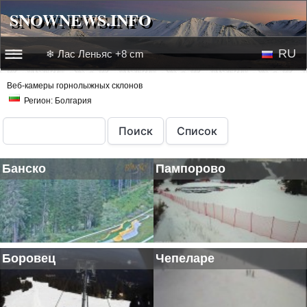
SNOWNEWS.INFO
SNOWNEWS.INFO
RU
❄ Лас Леньяс +8 cm
☰☰
Новости
Веб-камеры горнолыжных склонов
EN
Регион: Болгария
Веб-камеры
Лыжное видео
Банско
Пампорово
Боровец
Чепеларе