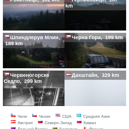
km
Шпиндлерув Млин,
Черна Гора, 199 km
189 km
Червеногорске
Дахштайн, 329 km
Седло, 299 km
Чили
Чехия
США
Средняя Азия
Австрия
Северо-Запад
Кавказ