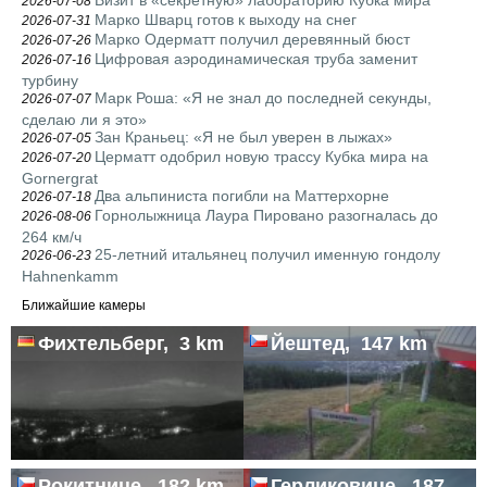
Визит в «секретную» лабораторию Кубка мира
2026-07-08
Марко Шварц готов к выходу на снег
2026-07-31
Марко Одерматт получил деревянный бюст
2026-07-26
Цифровая аэродинамическая труба заменит
2026-07-16
турбину
Марк Роша: «Я не знал до последней секунды,
2026-07-07
сделаю ли я это»
Зан Краньец: «Я не был уверен в лыжах»
2026-07-05
Церматт одобрил новую трассу Кубка мира на
2026-07-20
Gornergrat
Два альпиниста погибли на Маттерхорне
2026-07-18
Горнолыжница Лаура Пировано разогналась до
2026-08-06
264 км/ч
25-летний итальянец получил именную гондолу
2026-06-23
Hahnenkamm
Ближайшие камеры
Фихтельберг, 3 km
Йештед, 147 km
Рокитнице, 182 km
Герликовице, 187