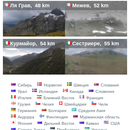
Ля Грав, 48 km
Межев, 52 km
Курмайор, 54 km
Сестриере, 55 km
Сибирь
Норвегия
Швеция
Словакия
Урал
Исландия
Канада
Словения
Италия
Ближний Восток
Франция
Грузия
Чехия
Швейцария
Чили
Германия
Болгария
Средняя Азия
Андорра
Финляндия
Мурманская область
Япония
Дальний Восток
Кавказ
США
Северо-Запад
Прибалтика
Украина