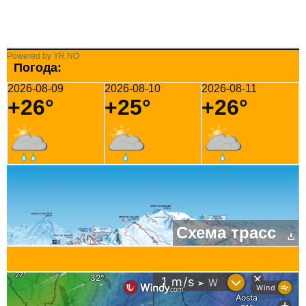
Powered by YR.NO
Погода:
2026-08-09
2026-08-10
2026-08-11
+26°
+25°
+26°
Схема трасс