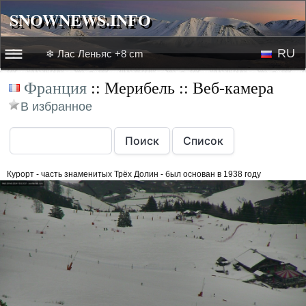
SNOWNEWS.INFO
SNOWNEWS.INFO
RU
❄ Лас Леньяс +8 cm
☰☰
Франция
:: Мерибель :: Веб-камера
Новости
EN
В избранное
Веб-камеры
Лыжное видео
Курорт - часть знаменитых Трёх Долин - был основан в 1938 году