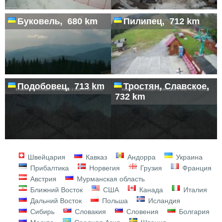
Буковель, 680 km
Пилипец, 712 km
Подобовец, 713 km
Тростян, Славское,
732 km
Швейцария
Кавказ
Андорра
Украина
Прибалтика
Норвегия
Грузия
Франция
Австрия
Мурманская область
Ближний Восток
США
Канада
Италия
Дальний Восток
Польша
Исландия
Сибирь
Словакия
Словения
Болгария