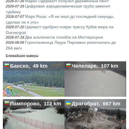
Марко Одерматт получил деревянный бюст
2026-07-26
Цифровая аэродинамическая труба заменит
2026-07-16
турбину
Марк Роша: «Я не знал до последней секунды,
2026-07-07
сделаю ли я это»
Церматт одобрил новую трассу Кубка мира на
2026-07-20
Gornergrat
Два альпиниста погибли на Маттерхорне
2026-07-18
Горнолыжница Лаура Пировано разогналась до
2026-08-06
264 км/ч
Ближайшие камеры
Банско, 49 km
Чепеларе, 107 km
Пампорово, 112 km
Драгобрат, 667 km