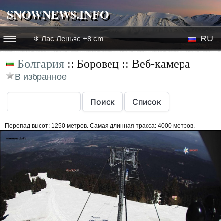
SNOWNEWS.INFO
SNOWNEWS.INFO
RU
❄ Лас Леньяс +8 cm
☰☰
Болгария
:: Боровец :: Веб-камера
Новости
EN
В избранное
Веб-камеры
Лыжное видео
Перепад высот: 1250 метров. Самая длинная трасса: 4000 метров.