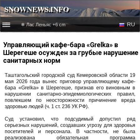
SNOWNEWS.INFO
SNOWNEWS.INFO
RU
❄ Лас Леньяс +6 cm
☰☰
Новости
EN
Управляющий кафе-бара «Grelka» в
Шерегеше осужден за грубые нарушение
Веб-камеры
санитарных норм
Лыжное видео
Таштагольский городской суд Кемеровской области 19
мая 2026 года вынес приговор управляющему кафе-
бара «Grelka» в Шерегеше, признав его виновным в
нарушении санитарно-эпидемиологических правил,
повлекшем по неосторожности причинение вреда
здоровью людей (ч. 1 ст. 236 УК РФ).
Суд установил, что подсудимый допустил ряд
серьезных нарушений, создавших угрозу для здоровья
посетителей и персонала. В частности, не была
реализована обязательная программа