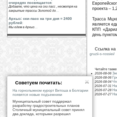
очередях посвящается
:
Европейског
Добавлю, что цена на ски пасс , несмотря на
проекта – 1,
...
закрытые трассы Золотой до
Архыз: ски-пасс на три дня = 2400
Трасса Мцхе
рублей
:
является ед
...
Мы едем в Архыз
КПП «Дариа
день пунктом
Ссылка на 
gruzii-s-rossiei/
Читайте также
Зи
2026-08-06
Гр
2026-08-06
Чт
2026-08-04
Советуем почитать:
На
2026-07-31
На
На горнолыжном курорт Витоша в Болгарии
2026-07-28
На
появятся новые подъемники
2026-07-27
Муниципальный совет поддержал
разработку градостроительных планов
Столичный муниципальный совет принял
два доклада, которыми разрешил