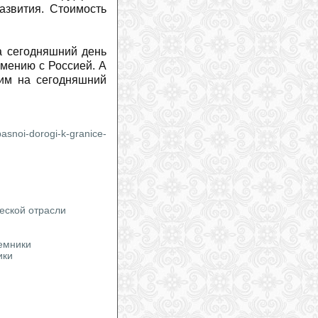
Жаклин Уайлз: неожиданное
азвития. Стоимость
предложение во время похода
(
2026-
07-27
)
Дэйв Райдинг продолжит карьеру в
на сегодняшний день
новой функции
(
2026-07-27
)
мению с Россией. А
На горнолыжном курорт Витоша в
им на сегодняшний
Болгарии появятся новые подъемники
(
2026-07-27
)
Марко Одерматт получил деревянный
бюст
(
2026-07-26
)
pasnoi-dorogi-k-granice-
Горные лыжи против сноуборда: одно
проще освоить, другое — довести до
совершенства
(
2026-07-26
)
Российский альпинист впервые
успешно подал иск к экспедиционной
компании и гиду в Непале
(
2026-07-
25
)
еской отрасли
Три гиганта определяют рынок
горнолыжного снаряжения
(
2026-07-
ъемники
24
)
ики
Два альпиниста погибли в
«кулуаре смерти» на Монблане
(
2026-07-24
)
Юлия Шайб пройдет специальную
скоростную подготовку
(
2026-07-24
)