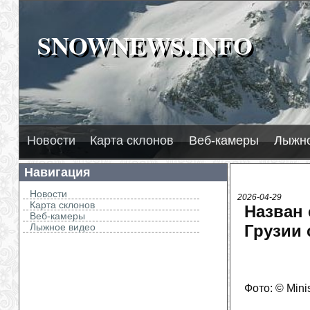
SNOWNEWS.INFO
SNOWNEWS.INFO
Новости
Карта склонов
Веб-камеры
Лыжно
Навигация
Новости
2026-04-29
Карта склонов
Назван 
Веб-камеры
Лыжное видео
Грузии 
Фото: © Minis