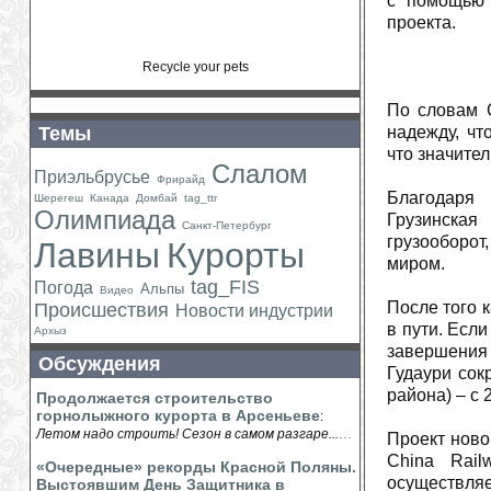
с помощью 
проекта.
Recycle your pets
По словам С
Темы
надежду, чт
что значите
Слалом
Приэльбрусье
Фрирайд
Благодаря 
Шерегеш
Канада
Домбай
tag_ttr
Олимпиада
Грузинская
Санкт-Петербург
грузооборот
Лавины
Курорты
миром.
tag_FIS
Погода
Альпы
Видео
После того 
Происшествия
Новости индустрии
в пути. Если
Архыз
завершения 
Обсуждения
Гудаури сок
района) – с 2
Продолжается строительство
горнолыжного курорта в Арсеньеве
:
...
Летом надо строить! Сезон в самом разгаре...
Проект ново
China Rail
«Очередные» рекорды Красной Поляны.
осуществля
Выстоявшим День Защитника в