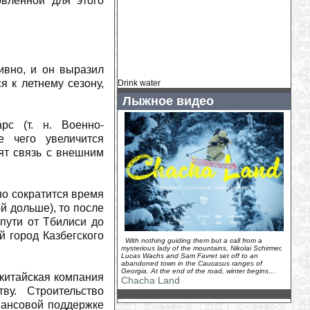
вленной для этого
подъёмник
(
2026-07-31
)
Коринн Сутер: подготовка к сезону
идет полным ходом
(
2026-07-30
)
Кайса Витхофф Ли: начало сезона под
вопросом
(
2026-07-30
)
ивно, и он выразил
Главный тренер ÖSV: «В Норвегии я
я к летнему сезону,
Drink water
никому не могу помочь»
(
2026-07-30
)
Лыжное видео
Как «Тур де Франс» вдохновил
Фредди Меркьюри на Bicycle Race
рс (т. н. Военно-
(
2026-07-30
)
е чего увеличится
У Хенрика Кристофферсена родилась
ят связь с внешним
дочь
(
2026-07-29
)
Камиль Раст - новый амбассадор
Ducati Switzerland
(
2026-07-29
)
но сократится время
У горнолыжного комплекса «Логойск»
ой дольше), то после
появился новый владелец...
(
2026-07-
пути от Тбилиси до
29
)
й город Казбегского
Венди Холденер: «Мы ценим каждую
With nothing guiding them but a call from a
минуту, которую можем провести
mysterious lady of the mountains, Nikolai Schirmer,
Lucas Wachs and Sam Favret set off to an
вместе»
(
2026-07-28
)
abandoned town in the Caucasus ranges of
Georgia. At the end of the road, winter begins…
На зимнем курорте Грузии Гудаури
 китайская компания
Chacha Land
канатные дороги заменят на
ву. Строительство
подъемники
(
2026-07-28
)
нансовой поддержке