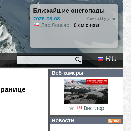
Ближайшие снегопады
8-08
yr.no
Powered by
 Леньяс
+8 см снега
RU
🔍
EN
Веб-камеры
границе
Вистлер
Новости