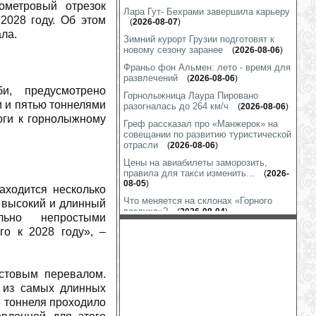
ометровый отрезок
Лара Гут- Бехрами завершила карьеру
2028 году. Об этом
(
2026-08-07
)
ла.
Зимний курорт Грузии подготовят к
новому сезону заранее
(
2026-08-06
)
Франьо фон Альмен: лето - время для
развлечений
(
2026-08-06
)
би, предусмотрено
Горнолыжница Лаура Пировано
и и пятью тоннелями
разогналась до 264 км/ч
(
2026-08-06
)
оги к горнолыжному
Греф рассказал про «Манжерок» на
совещании по развитию туристической
отрасли
(
2026-08-06
)
Цены на авиабилеты заморозить,
правила для такси изменить...
(
2026-
08-05
)
аходится несколько
Что меняется на склонах «Горного
 высокий и длинный
воздуха»?
(
2026-08-04
)
льно непростыми
Линдси Вонн тренируется везде, даже
го к 2028 году», –
в гараже
(
2026-08-03
)
Шиффрин показала «футбол на
лабутенах»
(
2026-07-31
)
стовым перевалом.
Марко Шварц готов к выходу на снег
 из самых длинных
(
2026-07-31
)
 тоннеля проходило
На гору Глухариную строится