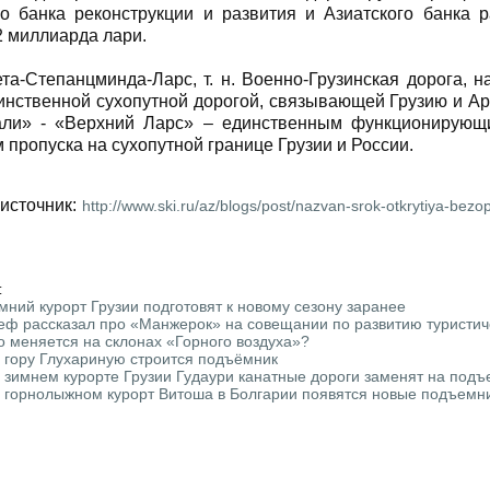
о банка реконструкции и развития и Азиатского банка р
2 миллиарда лари.
та-Степанцминда-Ларс, т. н. Военно-Грузинская дорога, 
инственной сухопутной дорогой, связывающей Грузию и Ар
ли» - «Верхний Ларс» – единственным функционирующ
 пропуска на сухопутной границе Грузии и России.
источник:
http://www.ski.ru/az/blogs/post/nazvan-srok-otkrytiya-bezo
:
мний курорт Грузии подготовят к новому сезону заранее
еф рассказал про «Манжерок» на совещании по развитию туристич
о меняется на склонах «Горного воздуха»?
 гору Глухариную строится подъёмник
 зимнем курорте Грузии Гудаури канатные дороги заменят на под
 горнолыжном курорт Витоша в Болгарии появятся новые подъемн