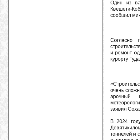
Один из ва
Квешети-Коб
сообщил мин
Согласно п
строительст
и ремонт од
курорту Гуда
«Строительс
очень сложн
арочный м
метеоролог
заявил Соха
В 2024 год
Девятикило
тоннелей и 