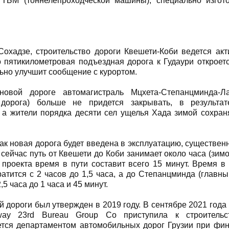
TБM (тоннелепроходческой машины), специально изгото
охадзе, строительство дороги Квешети-Коби ведется акт
о пятикилометровая подъездная дорога к Гудаури откроетс
льно улучшит сообщение с курортом.
новой дороге автомагистраль Мцхета-Степанцминда-Ла
 дорога) больше не придется закрывать, в результат
, а жители порядка десяти сел ущелья Хада зимой сохран
как новая дорога будет введена в эксплуатацию, существен
 сейчас путь от Квешети до Коби занимает около часа (зим
проекта время в пути составит всего 15 минут. Время в 
ратится с 2 часов до 1,5 часа, а до Степанцминда (главны
,5 часа до 1 часа и 45 минут.
й дороги был утвержден в 2019 году. В сентябре 2021 года
way 23rd Bureau Group Co приступила к строительст
ется департаментом автомобильных дорог Грузии при фи