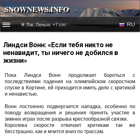
SNOWNEWS.INFO
SNOWNEWS.INFO
RU
❄ Лас Леньяс +7 cm
☰☰
Новости
EN
Линдси Вонн: «Если тебя никто не
ненавидит, ты ничего не добился в
Веб-камеры
жизни»
Лыжное видео
Пока Линдси Вонн продолжает бороться с
последствиями падения на олимпийском скоростном
спуске в Кортине, ей приходится иметь дело с критикой
и ненавистью.
Вонн постоянно подвергается нападка, особенно по
поводу возвращения и решения принять участие в
зимних играх после разрыва крестообразной связки.
Королева скорости отвечает критикам так же
бесстрашно, как и мчится вниз по трассам.