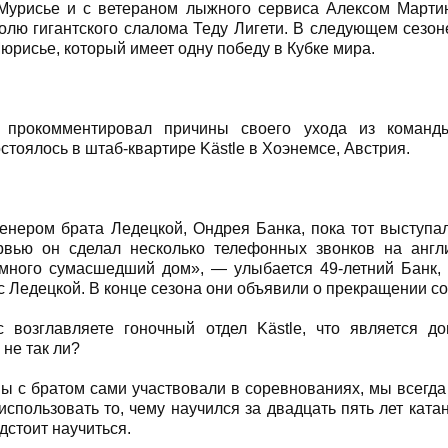
Мурисье и с ветераном лыжного сервиса Алексом Марти
олю гигантского слалома Теду Лигети. В следующем сезон
Мюрисье, который имеет одну победу в Кубке мира.
 прокомментировал причины своего ухода из команд
стоялось в штаб-квартире Kästle в Хоэнемсе, Австрия.
енером брата Ледецкой, Ондрея Банка, пока тот выступал
рвью он сделал несколько телефонных звонков на англ
много сумасшедший дом», — улыбается 49-летний Банк, 
с Ледецкой. В конце сезона они объявили о прекращении со
с возглавляете гоночный отдел Kästle, что является д
 не так ли?
 мы с братом сами участвовали в соревнованиях, мы всегда 
использовать то, чему научился за двадцать пять лет ката
дстоит научиться.