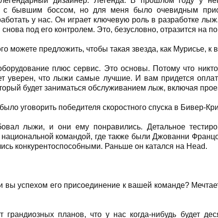
, легендарный дизайнер. Легенда. В прошлом году у н
я с бывшим боссом, но для меня было очевидным прио
аботать у нас. Он играет ключевую роль в разработке лыж.
 снова под его контролем. Это, безусловно, отразится на п
ого можете предложить, чтобы такая звезда, как Мурисье, к
оборудование плюс сервис. Это основы. Потому что никто
ет уверен, что лыжи самые лучшие. И вам придется оплат
оторый будет заниматься обслуживанием лыж, включая прое
 было уговорить победителя скоростного спуска в Бивер-Кр
бовал лыжи, и они ему понравились. Детальное тестир
 национальной командой, где также были Джованни Францо
ись конкурентоспособными. Раньше он катался на Head.
ли вы успехом его присоединение к вашей команде? Мечтае
т грандиозных планов, что у нас когда-нибудь будет дес