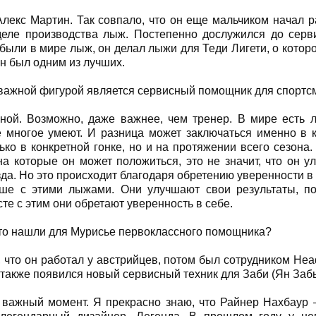
 Алекс Мартин. Так совпало, что он еще мальчиком начал 
тделе производства лыж. Постепенно дослужился до серв
были в мире лыж, он делал лыжи для Теди Лигети, о котор
он был одним из лучших.
 важной фигурой является сервисный помощник для спортс
ной. Возможно, даже важнее, чем тренер. В мире есть 
 многое умеют. И разница может заключаться именно в к
ько в конкретной гонке, но и на протяжении всего сезона.
на которые он может положиться, это не значит, что он у
зда. Но это происходит благодаря обретению уверенности в
ьше с этими лыжами. Они улучшают свои результаты, п
те с этим они обретают уверенность в себе.
что нашли для Mурисье первоклассного помощника?
ю, что он работал у австрийцев, потом был сотрудником Hea
с также появился новый сервисный техник для Заби (Ян Заб
 важный момент. Я прекрасно знаю, что Райнер Нахбаур