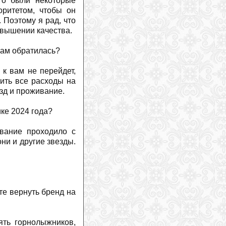
его были некоторые
ритетом, чтобы он
 Поэтому я рад, что
овышении качества.
 вам обратилась?
 к вам не перейдет,
ить все расходы на
зд и проживание.
ике 2024 года?
ование проходило с
ни и другие звезды.
те вернуть бренд на
ять горнолыжников,