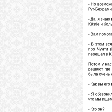
- Но возмож
Гут-Бехрами,
- Да, я знаю
Kästle и бол
- Вам помог
- В этом вс
про Чунти (
перешел в Kä
Потом у нас
решают, где 
была очень 
- Как вы его
- Я обзвони
что мы ищем 
- Кто он?