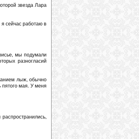
которой звезда Лара
, я сейчас работаю в
урисье, мы подумали
оторых разногласий
ванием лыж, обычно
ь пятого мая. У меня
 распространились,