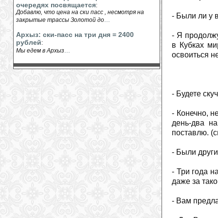
очередях посвящается
:
Добавлю, что цена на ски пасс , несмотря на
- Были ли у 
...
закрытые трассы Золотой до
Архыз: ски-пасс на три дня = 2400
- Я продолж
рублей
:
в Кубках ми
...
Мы едем в Архыз
освоиться не
- Будете ску
- Конечно, н
день-два н
поставлю. (с
- Были друг
- Три года 
даже за тако
- Вам предл