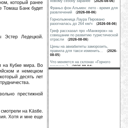
новому сезону заранее
(
2026-08-06
)
ном, который ранее
е Томаш Банк будет
Франьо фон Альмен: лето - время для
развлечений
(
2026-08-06
)
Горнолыжница Лаура Пировано
разогналась до 264 км/ч
(
2026-08-06
)
Греф рассказал про «Манжерок» на
совещании по развитию туристической
ы Эстер Ледецкой.
отрасли
(
2026-08-06
)
Цены на авиабилеты заморозить,
правила для такси изменить...
(
2026-
08-05
)
Что меняется на склонах «Горного
 на Кубке мира. Во
воздуха»?
(
2026-08-04
)
ийском и немецком
Линдси Вонн тренируется везде, даже
который десять лет
в гараже
(
2026-08-03
)
трудничества.
Шиффрин показала «футбол на
лабутенах»
(
2026-07-31
)
овольно престижной
Марко Шварц готов к выходу на снег
(
2026-07-31
)
На гору Глухариную строится
смотрели на Kästle.
подъёмник
(
2026-07-31
)
ния. Хотя и мне еще
Коринн Сутер: подготовка к сезону
идет полным ходом
(
2026-07-30
)