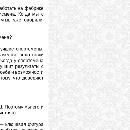
работать на фабрике
исмена. Когда мы с
ом мы уже говорили.
мена?
лучшие спортсмены,
ачестве подготовки
 Когда у спортсмена
лучшит результаты с
 себе и возможности
отому что доверяют
d. Поэтому мы его и
ыстрян).
 — ключевая фигура