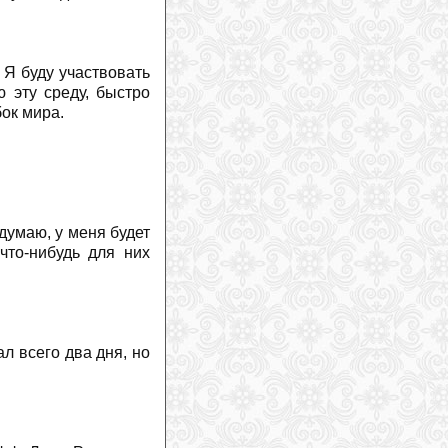
новой функции
(
2026-07-27
)
На горнолыжном курорт Витоша в
Болгарии появятся новые подъемники
(
2026-07-27
)
 Я буду участвовать
Марко Одерматт получил деревянный
 эту среду, быстро
бюст
(
2026-07-26
)
бок мира.
Горные лыжи против сноуборда: одно
проще освоить, другое — довести до
совершенства
(
2026-07-26
)
Российский альпинист впервые
успешно подал иск к экспедиционной
компании и гиду в Непале
(
2026-07-
25
)
 думаю, у меня будет
Три гиганта определяют рынок
что-нибудь для них
горнолыжного снаряжения
(
2026-07-
24
)
Два альпиниста погибли в
«кулуаре смерти» на Монблане
(
2026-07-24
)
л всего два дня, но
Юлия Шайб пройдет специальную
скоростную подготовку
(
2026-07-24
)
Макс Франц: возвращение зависит от
одной вещи
(
2026-07-24
)