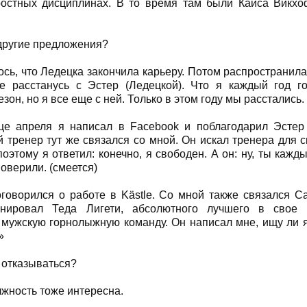
оростных дисциплинах. В то время там были Кайса Викх
 другие предложения?
ось, что Ледецка закончила карьеру. Потом распространил
не расстанусь с Эстер (Ледецкой). Что я каждый год г
зон, но я все еще с ней. Только в этом году мы расстались.
це апреля я написал в Facebook и поблагодарил Эстер 
 тренер тут же связался со мной. Он искал тренера для 
оэтому я ответил: конечно, я свободен. А он: ну, ты кажд
оверили. (смеется)
говорился о работе в Kästle. Со мной также связался С
нировал Теда Лигети, абсолютного лучшего в свое
 мужскую горнолыжную команду. Он написал мне, ищу ли 
»
 отказываться?
олжность тоже интересна.