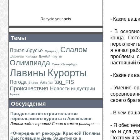
- Какие ваш
Recycle your pets
- В основно
Темы
конца. Пот
переключитьс
Слалом
я начал раб
Приэльбрусье
Фрирайд
проблемы с
Шерегеш
Канада
Домбай
tag_ttr
Олимпиада
настоящий бо
Санкт-Петербург
Лавины
Курорты
- Какие из 
tag_FIS
Погода
Альпы
Видео
- Умение ор
Происшествия
Новости индустрии
соревновани
Архыз
своего брата
Обсуждения
- В чем ваш
Продолжается строительство
горнолыжного курорта в Арсеньеве
:
...
Летом надо строить! Сезон в самом разгаре...
- Я обеспеч
но и для др
«Очередные» рекорды Красной Поляны.
Поэтому я з
Выстоявшим День Защитника в