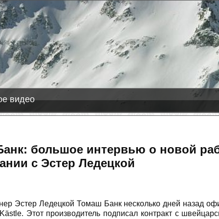
-08-08
ас Леньяс
+8 см снега
е видео
анк: большое интервью о новой рабо
ании с Эстер Ледецкой
ер Эстер Ледецкой Томаш Банк несколько дней назад офи
Kästle. Этот производитель подписал контракт с швейцар