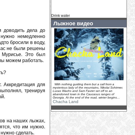
Кайса Витхофф Ли: начало сезона под
вопросом
(
2026-07-30
)
Главный тренер ÖSV: «В Норвегии я
Drink water
никому не могу помочь»
(
2026-07-30
)
Лыжное видео
Как «Тур де Франс» вдохновил
и доводить дела до
Фредди Меркьюри на Bicycle Race
(
2026-07-30
)
е нужно немедленно
удто бросили в воду,
У Хенрика Кристофферсена родилась
дочь
(
2026-07-29
)
 нас не были решены
 Мурисье. Это был
Камиль Раст - новый амбассадор
Ducati Switzerland
(
2026-07-29
)
 мы можем работать.
У горнолыжного комплекса «Логойск»
появился новый владелец...
(
2026-07-
ть?
29
)
Венди Холденер: «Мы ценим каждую
т. Аккредитация для
With nothing guiding them but a call from a
минуту, которую можем провести
mysterious lady of the mountains, Nikolai Schirmer,
выполнял, тренируя
Lucas Wachs and Sam Favret set off to an
вместе»
(
2026-07-28
)
abandoned town in the Caucasus ranges of
ой.
Georgia. At the end of the road, winter begins…
На зимнем курорте Грузии Гудаури
Chacha Land
канатные дороги заменят на
подъемники
(
2026-07-28
)
Жаклин Уайлз: неожиданное
нов на наших лыжах,
предложение во время похода
(
2026-
07-27
)
ятся, что им нужно.
нужно сделать.
Дэйв Райдинг продолжит карьеру в