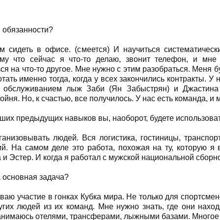
и обязанности?
м сидеть в офисе. (смеется) И научиться систематическ
ому что сейчас я что-то делаю, звонит телефон, и мн
я на что-то другое. Мне нужно с этим разобраться. Меня б
отать именно тогда, когда у всех закончились контракты. У
 обслуживанием лыж Заби (Ян Забыстрян) и Джастина
йня. Но, к счастью, все получилось. У нас есть команда, и
ваших предыдущих навыков вы, наоборот, будете использова
ганизовывать людей. Вся логистика, гостиницы, транспор
й. На самом деле это работа, похожая на ту, которую я 
 и Эстер. И когда я работал с мужской национальной сборн
а основная задача?
иваю участие в гонках Кубка мира. Не только для спортсме
угих людей из их команд. Мне нужно знать, где они наход
анимаюсь отелями, трансферами, лыжными базами. Многое 