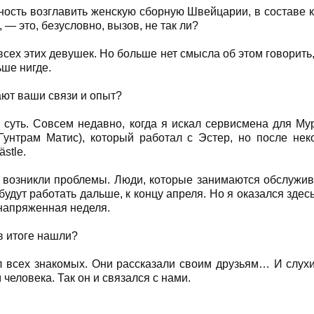
ность возглавить женскую сборную Швейцарии, в составе 
 — это, безусловно, вызов, не так ли?
 всех этих девушек. Но больше нет смысла об этом говорить
ьше нигде.
ают ваши связи и опыт?
я суть. Совсем недавно, когда я искал сервисмена для M
Гунтрам Матис), который работал с Эстер, но после нек
stle.
 возникли проблемы. Люди, которые занимаются обслужи
будут работать дальше, к концу апреля. Но я оказался здес
напряженная неделя.
 в итоге нашли?
л всех знакомых. Они рассказали своим друзьям… И слухи
человека. Так он и связался с нами.