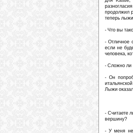
для Kästle
разногласи
продолжил р
теперь лыжи
- Что вы так
- Отличное 
если не буд
человека, к
- Сложно ли
- Он попро
итальянской
Лыжи оказал
- Считаете 
вершину?
- У меня не