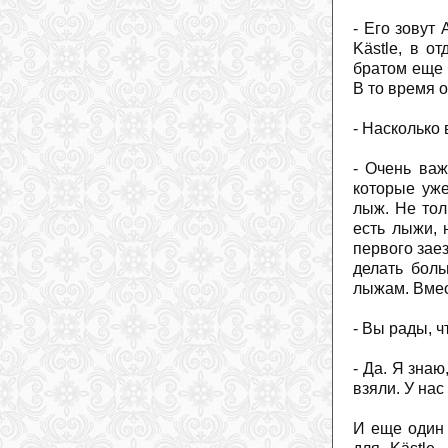
- Его зовут
Kästle, в о
братом еще 
В то время 
- Насколько
- Очень важ
которые уже
лыж. Не тол
есть лыжи, 
первого зае
делать бол
лыжам. Вмес
- Вы рады, 
- Да. Я зна
взяли. У на
И еще один