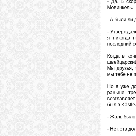
- Да. В ск
Мовинкель.
- А были ли
- Утверждал
я никогда 
последний се
Когда в кон
швейцарский
Мы друзья, п
мы тебе не п
Но я уже до
раньше тре
возглавляет
был в Kästle
- Жаль было
- Нет, эта д