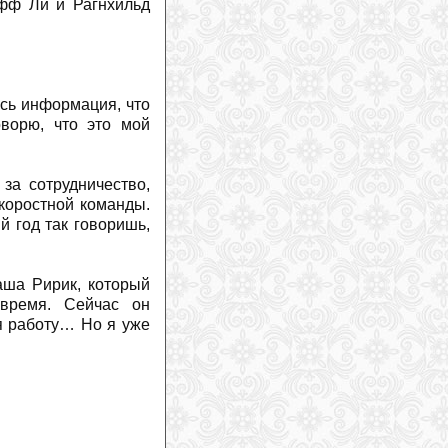
офф Ли и Рагнхильд
ась информация, что
оворю, что это мой
за сотрудничество,
скоростной команды.
ый год так говоришь,
аша Ририк, который
 время. Сейчас он
я работу… Но я уже