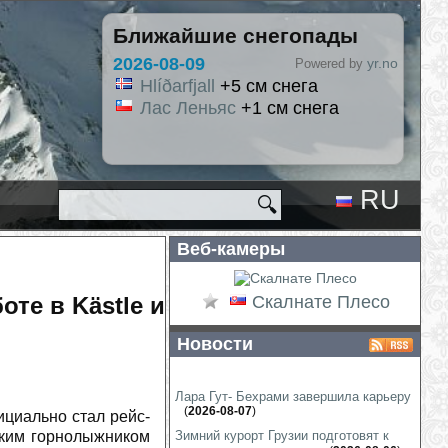
Ближайшие снегопады
2026-08-09
yr.no
Powered by
Hlíðarfjall
+5 см снега
Лас Леньяс
+1 см снега
RU
🔍
EN
Веб-камеры
те в Kästle и
Скалнате Плесо
Новости
Лара Гут- Бехрами завершила карьеру
(
2026-08-07
)
циально стал рейс-
ским горнолыжником
Зимний курорт Грузии подготовят к