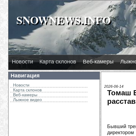
SNOWNEWS.INFO
SNOWNEWS.INFO
2026
Л
Новости
Карта склонов
Веб-камеры
Лыжно
Навигация
Новости
2026-06-14
Карта склонов
Томаш Б
Веб-камеры
Лыжное видео
расстав
Бывший трен
директором 