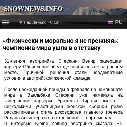
SNOWNEWS.INFO
SNOWNEWS.INFO
RU
❄ Лас Леньяс +6 cm
☰☰
Новости
EN
«Физически и морально я не прежняя»:
чемпионка мира ушла в отставку
Веб-камеры
31-летняя австриийка Стефани Венир завершает
Лыжное видео
карьеру. Объявление об уходе появилось не на ровном
месте. Причиной решения стали неадекватные
условия в австрийской женской команде.
После неожиданной победы в феврале на чемпионате
мира в Заальбахе Стефани уже намекала на
завершение карьеры. Уроженка Тироля вместе с
несколькими участницами женской сборной резко
раскритиковали стиль руководства главного тренера
Ролана Ассингера и его отношение к спортсменам.
В интервью Kleine Zeitung австрийка сказала: «В