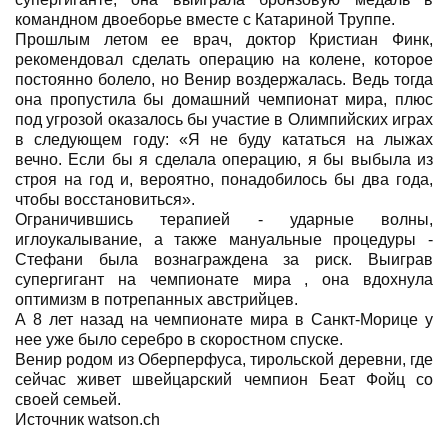
командном двоеборье вместе с Катариной Труппе.
Прошлым летом ее врач, доктор Кристиан Финк,
рекомендовал сделать операцию на колене, которое
постоянно болело, но Венир воздержалась. Ведь тогда
она пропустила бы домашний чемпионат мира, плюс
под угрозой оказалось бы участие в Олимпийских играх
в следующем году: «Я не буду кататься на лыжах
вечно. Если бы я сделала операцию, я бы выбыла из
строя на год и, вероятно, понадобилось бы два года,
чтобы восстановиться».
Ограничившись терапией - ударные волны,
иглоукалывание, а также мануальные процедуры -
Стефани была вознаграждена за риск. Выиграв
супергигант на чемпионате мира , она вдохнула
оптимизм в потрепанных австрийцев.
А 8 лет назад на чемпионате мира в Санкт-Морице у
нее уже было серебро в скоростном спуске.
Венир родом из Оберперфуса, тирольской деревни, где
сейчас живет швейцарский чемпион Беат Фойц со
своей семьей.
Источник watson.ch