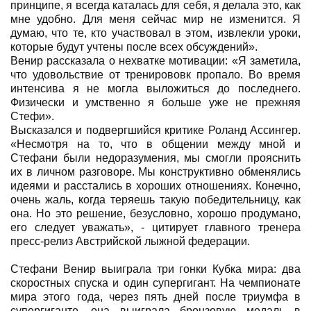
принципе, я всегда каталась для себя, я делала это, как
мне удобно. Для меня сейчас мир не изменится. Я
думаю, что те, кто участвовал в этом, извлекли уроки,
которые будут учтены после всех обсуждений».
Венир рассказала о нехватке мотивации: «Я заметила,
что удовольствие от тренирововк пропало. Во время
интенсива я не могла выложиться до последнего.
Физически и умственно я больше уже не прежняя
Стефи».
Высказался и подвергшийся критике Роланд Ассингер.
«Несмотря на то, что в общении между мной и
Стефани были недоразумения, мы смогли прояснить
их в личном разговоре. Мы конструктивно обменялись
идеями и расстались в хороших отношениях. Конечно,
очень жаль, когда теряешь такую победительницу, как
она. Но это решение, безусловно, хорошо продумано,
его следует уважать», - цитирует главного тренера
пресс-релиз Австрийской лыжной федерации.
Стефани Венир выиграла три гонки Кубка мира: два
скоростных спуска и один супергигант. На чемпионате
мира этого года, через пять дней после триумфа в
супергиганте, она выиграла бронзовую медаль в