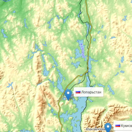
Лопарьстан
Кукис