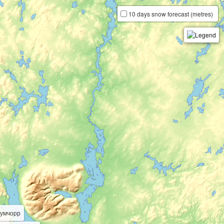
10 days snow forecast (metres)
вумчорр