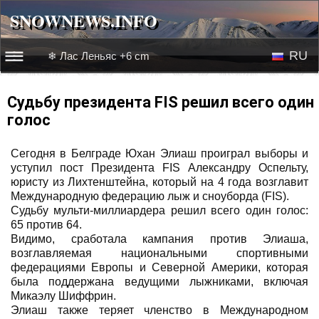
SNOWNEWS.INFO
SNOWNEWS.INFO
RU
❄ Лас Леньяс +6 cm
☰☰
Новости
EN
Судьбу президента FIS решил всего один
голос
Веб-камеры
Сегодня в Белграде Юхан Элиаш проиграл выборы и
Лыжное видео
уступил пост Президента FIS Александру Оспельту,
юристу из Лихтенштейна, который на 4 года возглавит
Международную федерацию лыж и сноуборда (FIS).
Судьбу мульти-миллиардера решил всего один голос:
65 против 64.
Видимо, сработала кампания против Элиаша,
возглавляемая национальными спортивными
федерациями Европы и Северной Америки, которая
была поддержана ведущими лыжниками, включая
Микаэлу Шиффрин.
Элиаш также теряет членство в Международном