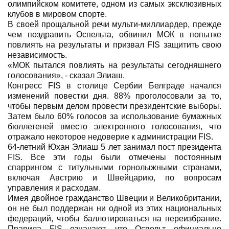
олимпийском комитете, одном из самых эксклюзивных
клубов в мировом спорте.
В своей прощальной речи мульти-миллиардер, прежде
чем поздравить Оспельта, обвинил МОК в попытке
повлиять на результаты и призвал FIS защитить свою
независимость.
«МОК пытался повлиять на результаты сегодняшнего
голосования», - сказал Элиаш.
Конгресс FIS в столице Сербии Белграде начался
изменений повестки дня. 88% проголосовали за то,
чтобы первым делом провести президентские выборы.
Затем было 60% голосов за использование бумажных
бюллетеней вместо электронного голосования, что
отражало некоторое недоверие к администрации FIS.
64-летний Юхан Элиаш 5 лет занимал пост президента
FIS. Все эти годы были отмечены постоянным
спаррингом с титульными горнолыжными странами,
включая Австрию и Швейцарию, по вопросам
управления и расходам.
Имея двойное гражданство Швеции и Великобритании,
он не был поддержан ни одной из этих национальных
федераций, чтобы баллотироваться на переизбрание.
Правила FIS означают, что Оспельт официально