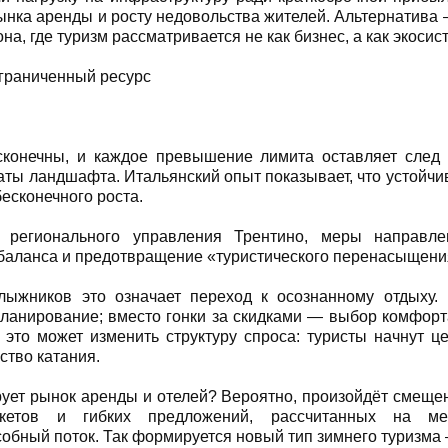
ынка аренды и росту недовольства жителей. Альтернатива
на, где туризм рассматривается не как бизнес, а как экосис
ограниченный ресурс
сконечны, и каждое превышение лимита оставляет след
раты ландшафта. Итальянский опыт показывает, что устойчив
бесконечного роста.
регионального управления Трентино, меры направл
баланса и предотвращение «туристического перенасыщени
лыжников это означает переход к осознанному отдыху.
ланирование; вместо гонки за скидками — выбор комфорта
 это может изменить структуру спроса: туристы начнут ц
ество катания.
рует рынок аренды и отелей? Вероятно, произойдёт смеще
акетов и гибких предложений, рассчитанных на м
обный поток. Так формируется новый тип зимнего туризма