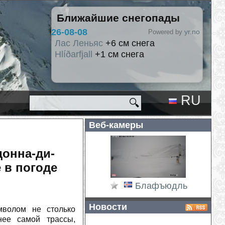
Ближайшие снегопады
2026-08-09
yr.no
Powered by
Hlíðarfjall
+3 см снега
Церматт
+1 см снега
RU
🔍
EN
Веб-камеры
донна-ди-
 в погоде
Блафъюдль
Новости
мволом не столько
нее самой трассы,