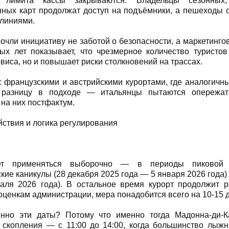
и лимита кассы закрываются. Владельцы сезонных
ных карт продолжат доступ на подъёмники, а пешеходы с
линиями.
очли инициативу не заботой о безопасности, а маркетинго
х лет показывает, что чрезмерное количество туристов
рвиса, но и повышает риски столкновений на трассах.
 французскими и австрийскими курортами, где аналогичны
 разницу в подходе — итальянцы пытаются опережа
 на них постфактум.
ствия и логика регулирования
ет применяться выборочно — в периоды пиковой з
кие каникулы (28 декабря 2025 года — 5 января 2026 года)
раля 2026 года). В остальное время курорт продолжит 
оценкам администрации, мера понадобится всего на 10-15 д
нно эти даты? Потому что именно тогда Мадонна-ди-К
 скопления — с 11:00 до 14:00, когда большинство лыж