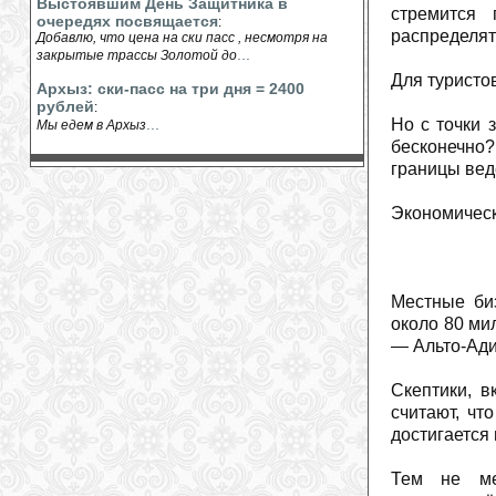
Выстоявшим День Защитника в
стремится 
очередях посвящается
:
распределят
Добавлю, что цена на ски пасс , несмотря на
...
закрытые трассы Золотой до
Для туристо
Архыз: ски-пасс на три дня = 2400
рублей
:
...
Но с точки 
Мы едем в Архыз
бесконечно?
границы вед
Экономическ
Местные би
около 80 ми
— Альто-Ад
Скептики, 
считают, чт
достигается
Тем не ме