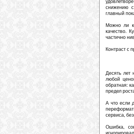
удовлетвор
снижению с
главный пок
Можно ли к
качество. К
частично ни
Контраст с
Десять лет 
любой цено
обратная: к
предел роста
А что если 
переформати
сервиса, без
Ошибка, со
игнорировал