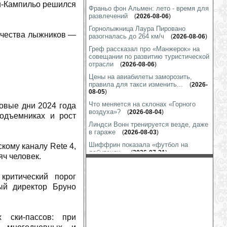
ди-Кампильо решился
Франьо фон Альмен: лето - время для
развлечений
(
2026-08-06
)
Горнолыжница Лаура Пировано
ичества лыжников —
разогналась до 264 км/ч
(
2026-08-06
)
Греф рассказал про «Манжерок» на
совещании по развитию туристической
отрасли
(
2026-08-06
)
Цены на авиабилеты заморозить,
правила для такси изменить...
(
2026-
08-05
)
Что меняется на склонах «Горного
ковые дни 2024 года
воздуха»?
(
2026-08-04
)
одъемниках и рост
Линдси Вонн тренируется везде, даже
в гараже
(
2026-08-03
)
Шиффрин показала «футбол на
кому каналу Rete 4,
лабутенах»
(
2026-07-31
)
яч человек.
Марко Шварц готов к выходу на снег
(
2026-07-31
)
критический порог
На гору Глухариную строится
ый директор Бруно
подъёмник
(
2026-07-31
)
Коринн Сутер: подготовка к сезону
идет полным ходом
(
2026-07-30
)
х ски-пассов: при
Кайса Витхофф Ли: начало сезона под