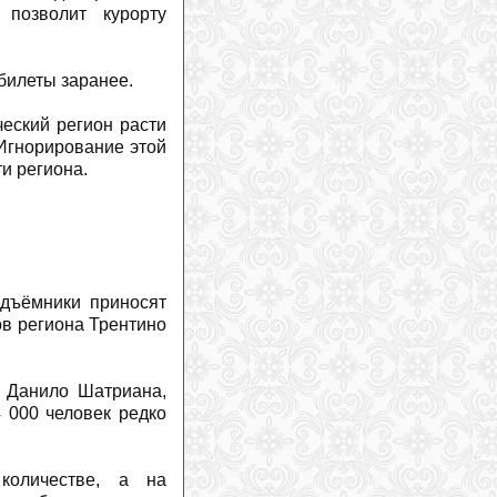
 позволит курорту
На горнолыжном курорт Витоша в
Болгарии появятся новые подъемники
(
2026-07-27
)
билеты заранее.
Марко Одерматт получил деревянный
бюст
(
2026-07-26
)
ческий регион расти
Горные лыжи против сноуборда: одно
проще освоить, другое — довести до
 Игнорирование этой
совершенства
(
2026-07-26
)
и региона.
Российский альпинист впервые
успешно подал иск к экспедиционной
компании и гиду в Непале
(
2026-07-
25
)
Три гиганта определяют рынок
горнолыжного снаряжения
(
2026-07-
24
)
одъёмники приносят
ов региона Трентино
Два альпиниста погибли в
«кулуаре смерти» на Монблане
(
2026-07-24
)
Юлия Шайб пройдет специальную
а Данило Шатриана,
скоростную подготовку
(
2026-07-24
)
4 000 человек редко
Макс Франц: возвращение зависит от
одной вещи
(
2026-07-24
)
Как развивается ГЛК «Хехцир»?
количестве, а на
(
2026-07-23
)