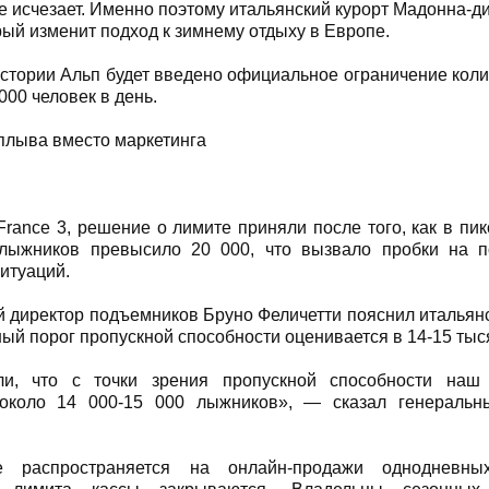
е исчезает. Именно поэтому итальянский курорт Мадонна-
орый изменит подход к зимнему отдыху в Европе.
стории Альп будет введено официальное ограничение кол
000 человек в день.
плыва вместо маркетинга
rance 3, решение о лимите приняли после того, как в пи
 лыжников превысило 20 000, что вызвало пробки на п
итуаций.
 директор подъемников Бруно Феличетти пояснил итальянс
ный порог пропускной способности оценивается в 14-15 тыс
и, что с точки зрения пропускной способности наш 
 около 14 000-15 000 лыжников», — сказал генеральн
е распространяется на онлайн-продажи однодневны