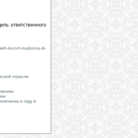
ель ответственного
lpakh-kurort-madonna-di-
еской отрасли
ъемники
ики
компании и гиду в