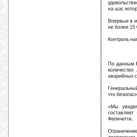
удовольстви
на шаг, кот
Впервые в и
не более 15 
Контроль на
По данным F
количество
аварийных с
Генеральный
что безопас
«Мы увидел
составляет
Феличетти.
Ограничени