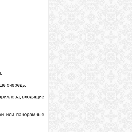
.
ше очередь.
ариллева, входящие
лки или панорамные