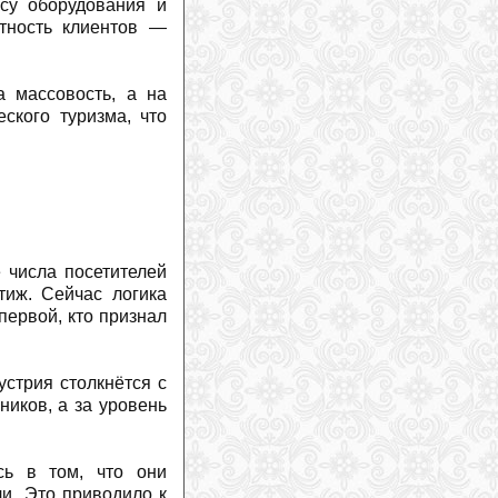
су оборудования и
Комитет ЮНЕСКО вновь потребовал
тность клиентов —
остановить стройку на плато Лагонаки
в Адыгее
(
2026-07-22
)
а массовость, а на
ского туризма, что
 числа посетителей
тиж. Сейчас логика
первой, кто признал
устрия столкнётся с
иков, а за уровень
сь в том, что они
и. Это приводило к