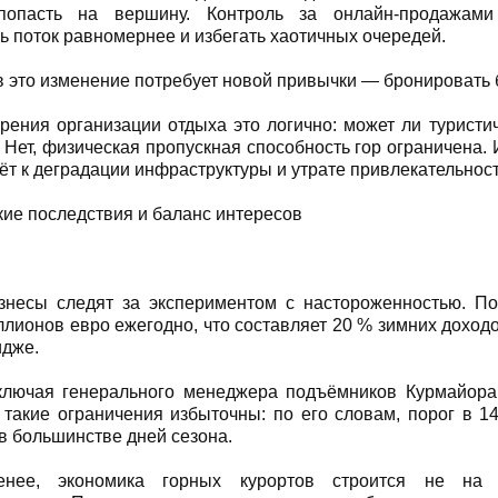
попасть на вершину. Контроль за онлайн-продажами
ь поток равномернее и избегать хаотичных очередей.
в это изменение потребует новой привычки — бронировать 
зрения организации отдыха это логично: может ли туристи
 Нет, физическая пропускная способность гор ограничена.
ёт к деградации инфраструктуры и утрате привлекательност
ие последствия и баланс интересов
знесы следят за экспериментом с настороженностью. П
ллионов евро ежегодно, что составляет 20 % зимних доход
идже.
включая генерального менеджера подъёмников Курмайор
о такие ограничения избыточны: по его словам, порог в 1
 в большинстве дней сезона.
нее, экономика горных курортов строится не на 