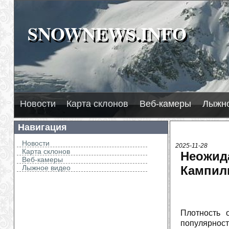
SNOWNEWS.INFO
SNOWNEWS.INFO
2026
Л
H
Новости
Карта склонов
Веб-камеры
Лыжно
Навигация
Новости
2025-11-28
Карта склонов
Неожид
Веб-камеры
Лыжное видео
Кампиль
Плотность 
популярнос