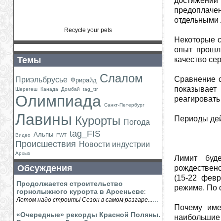
достижени
предоплачен
отдельными 
Recycle your pets
Некоторые с
опыт прошлы
Темы
качество се
Слалом
Сравнение с
Приэльбрусье
Фрирайд
показывает
Шерегеш
Канада
Домбай
tag_ttr
Олимпиада
реагировать
Санкт-Петербург
Лавины
Курорты
Периоды дей
Погода
tag_FIS
Альпы
Видео
FWT
Происшествия
Новости индустрии
Архыз
Лимит буд
Обсуждения
рождественс
(15-22 фев
Продолжается строительство
режиме. По 
горнолыжного курорта в Арсеньеве
:
...
Летом надо строить! Сезон в самом разгаре...
Почему име
«Очередные» рекорды Красной Поляны.
наибольшие