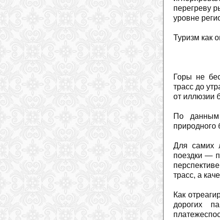
перегреву р
уровне регио
Туризм как 
Горы не бе
трасс до ут
от иллюзии 
По данным 
природного 
Для самих 
поездки — п
перспективе
трасс, а кач
Как отреаги
дорогих п
платежеспос