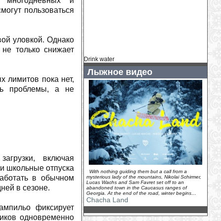
, многодневных и
вопросом
(
2026-07-30
)
могут пользоваться
Главный тренер ÖSV: «В Норвегии я
никому не могу помочь»
(
2026-07-30
)
Как «Тур де Франс» вдохновил
вой уловкой. Однако
Фредди Меркьюри на Bicycle Race
 не только снижает
(
2026-07-30
)
Drink water
У Хенрика Кристофферсена родилась
Лыжное видео
дочь
(
2026-07-29
)
х лимитов пока нет,
Камиль Раст - новый амбассадор
ть проблемы, а не
Ducati Switzerland
(
2026-07-29
)
У горнолыжного комплекса «Логойск»
появился новый владелец...
(
2026-07-
29
)
Венди Холденер: «Мы ценим каждую
минуту, которую можем провести
вместе»
(
2026-07-28
)
агрузки, включая
На зимнем курорте Грузии Гудаури
канатные дороги заменят на
 и школьные отпуска
подъемники
With nothing guiding them but a call from a
(
2026-07-28
)
работать в обычном
mysterious lady of the mountains, Nikolai Schirmer,
Lucas Wachs and Sam Favret set off to an
Жаклин Уайлз: неожиданное
ней в сезоне.
abandoned town in the Caucasus ranges of
предложение во время похода
(
2026-
Georgia. At the end of the road, winter begins…
07-27
)
Chacha Land
ампильо фиксирует
Дэйв Райдинг продолжит карьеру в
ников одновременно
новой функции
(
2026-07-27
)