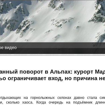
-08-08
ас Леньяс
+6 см снега
líðarfjall
+1 см снега
е видео
анный поворот в Альпах: курорт Ма
о ограничивает вход, но причина не
отдыхающих на горнолыжных склонах давно стала си
ти, сколько хаоса. Когда очередь на подъёмник длин