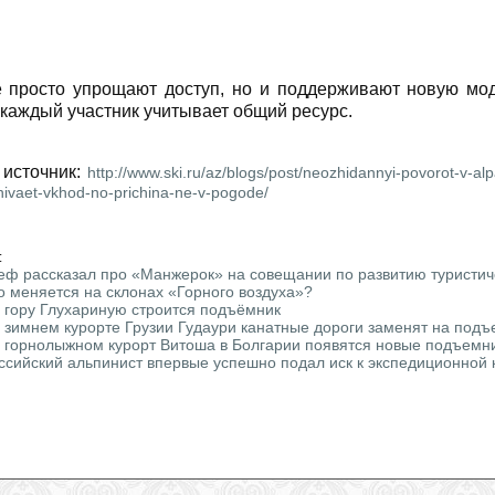
 просто упрощают доступ, но и поддерживают новую мод
е каждый участник учитывает общий ресурс.
 источник:
http://www.ski.ru/az/blogs/post/neozhidannyi-povorot-v-a
hivaet-vkhod-no-prichina-ne-v-pogode/
:
еф рассказал про «Манжерок» на совещании по развитию туристич
о меняется на склонах «Горного воздуха»?
 гору Глухариную строится подъёмник
 зимнем курорте Грузии Гудаури канатные дороги заменят на под
 горнолыжном курорт Витоша в Болгарии появятся новые подъемн
ссийский альпинист впервые успешно подал иск к экспедиционной 