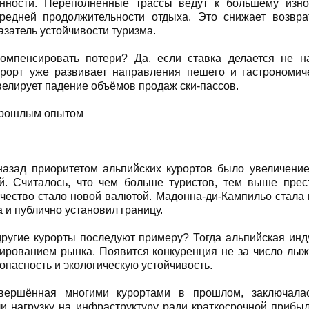
ённости. Переполненные трассы ведут к большему изно
редней продолжительности отдыха. Это снижает возвра
азатель устойчивости туризма.
омпенсировать потери? Да, если ставка делается не н
урорт уже развивает направления пешего и гастрономиче
велирует падение объёмов продаж ски-пассов.
 прошлым опытом
назад приоритетом альпийских курортов было увеличение
й. Считалось, что чем больше туристов, тем выше прес
ачество стало новой валютой. Мадонна-ди-Кампильо стала 
 и публично установил границу.
другие курорты последуют примеру? Тогда альпийская инд
рованием рынка. Появится конкуренция не за число лыжн
опасность и экологическую устойчивость.
вершённая многими курортами в прошлом, заключала
и нагрузку на инфраструктуру ради краткосрочной прибыл