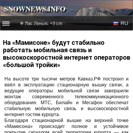
SNOWNEWS.INFO
SNOWNEWS.INFO
RU
❄ Лас Леньяс +9 cm
☰☰
Новости
EN
На «Мамисоне» будут стабильно
работать мобильная связь и
Веб-камеры
высокоскоростной интернет операторов
«большой тройки»
Лыжное видео
На высоте три тысячи метров Кавказ.РФ построил и
ввёл в эксплуатацию стационарную вышку связи, а
ведущие операторы мобильной связи завершили
монтаж современного телекоммуникационного
оборудования. МТС, Билайн и Мегафон обеспечат
стабильную мобильную связь и высокоскоростной
интернет гостям курорта.
Благодаря стационарной вышке на верхней точке
«Мамисона» происходит полное и устойчивое
покрытие сигналом всей территории курорта — как