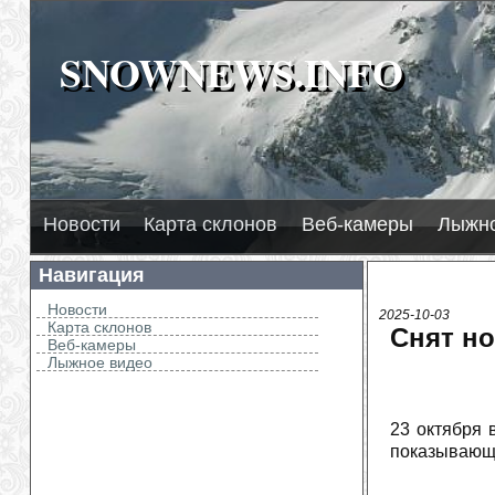
SNOWNEWS.INFO
SNOWNEWS.INFO
Новости
Карта склонов
Веб-камеры
Лыжно
Навигация
Новости
2025-10-03
Карта склонов
Снят н
Веб-камеры
Лыжное видео
23 октября 
показывающи