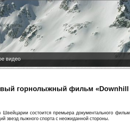
2026-08-08
Лас Леньяс
+8 см снега
е видео
овый горнолыжный фильм «Downhill 
в Швейцарии состоится премьера документального фильма 
й звезд лыжного спорта с неожиданной стороны.