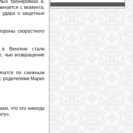
лых тренировках и,
канатные дороги заменят на
подъемники
(
2026-07-28
)
инается с момента,
с удара о защитные
Жаклин Уайлз: неожиданное
предложение во время похода
(
2026-
07-27
)
Дэйв Райдинг продолжит карьеру в
ороны скоростного
новой функции
(
2026-07-27
)
На горнолыжном курорт Витоша в
Болгарии появятся новые подъемники
 в Венгене стали
(
2026-07-27
)
е, чью возвращение
Марко Одерматт получил деревянный
бюст
(
2026-07-26
)
Горные лыжи против сноуборда: одно
 мчатся по снежным
проще освоить, другое — довести до
совершенства
(
2026-07-26
)
 с родителями Марко
Российский альпинист впервые
успешно подал иск к экспедиционной
компании и гиду в Непале
(
2026-07-
25
)
Три гиганта определяют рынок
маю, что это никогда
горнолыжного снаряжения
(
2026-07-
ату».
24
)
Два альпиниста погибли в
«кулуаре смерти» на Монблане
(
2026-07-24
)