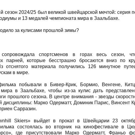
 сезон 2024/25 был великой швейцарской мечтой: серия п
одиумы и 13 медалей чемпионата мира в Заальбахе.
ходило за кулисами прошлой зимы?
 сопровождала спортсменов в горах весь сезон, ч
х парней, которые бесстрашно бросаются вниз по кр
з отснятого материала получились 126 минутное пут
скам в мире.
фильма побывали в Бивер-Крик, Бормио, Венгене, Китц
 мира в Заальбахе, чтобы из-за кулис дать представле
оги прошлого сезона. В центре внимания - звезды скорост
 дисциплины: Марко Одерматт, Доминик Парис, Винсент К
приен Сарразин.
nhill Skiers» выйдет в прокат в Швейцарии 23 октяб
ильма состоялась во вторник на кинофестивале в Цюр
рсо», где присутствовали Марко Одерматт, Франьо ф