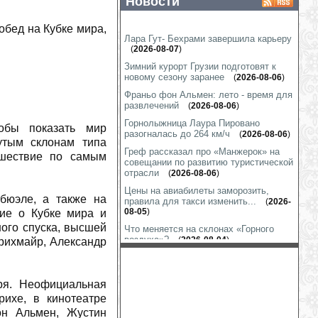
Новости
обед на Кубке мира,
Лара Гут- Бехрами завершила карьеру
(
2026-08-07
)
Зимний курорт Грузии подготовят к
новому сезону заранее
(
2026-08-06
)
Франьо фон Альмен: лето - время для
развлечений
(
2026-08-06
)
Горнолыжница Лаура Пировано
тобы показать мир
разогналась до 264 км/ч
(
2026-08-06
)
утым склонам типа
Греф рассказал про «Манжерок» на
ешествие по самым
совещании по развитию туристической
отрасли
(
2026-08-06
)
Цены на авиабилеты заморозить,
бюэле, а также на
правила для такси изменить...
(
2026-
08-05
)
ние о Кубке мира и
ного спуска, высшей
Что меняется на склонах «Горного
воздуха»?
(
2026-08-04
)
рихмайр, Александр
Линдси Вонн тренируется везде, даже
в гараже
(
2026-08-03
)
ря. Неофициальная
Шиффрин показала «футбол на
лабутенах»
(
2026-07-31
)
ихе, в кинотеатре
он Альмен, Жустин
Марко Шварц готов к выходу на снег