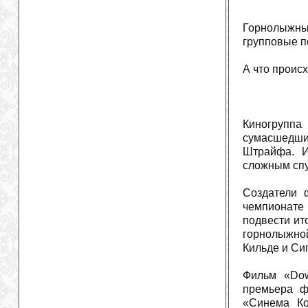
Горнолыжный
групповые п
А что проис
Киногруппа
сумасшедши
Штрайфа. И
сложным спу
Создатели 
чемпионате
подвести ит
горнолыжной
Кильде и Си
Фильм «Dow
премьера ф
«Синема Ко