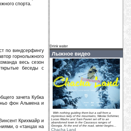
(
2026-07-31
)
ыжного спорта.
На гору Глухариную строится
подъёмник
(
2026-07-31
)
Коринн Сутер: подготовка к сезону
идет полным ходом
(
2026-07-30
)
Кайса Витхофф Ли: начало сезона под
вопросом
(
2026-07-30
)
Главный тренер ÖSV: «В Норвегии я
Drink water
никому не могу помочь»
(
2026-07-30
)
ст по виндсерфингу
Лыжное видео
автор горнолыжного
Как «Тур де Франс» вдохновил
Фредди Меркьюри на Bicycle Race
команда весь сезон
(
2026-07-30
)
открытые беседы с
У Хенрика Кристофферсена родилась
дочь
(
2026-07-29
)
Камиль Раст - новый амбассадор
Ducati Switzerland
(
2026-07-29
)
У горнолыжного комплекса «Логойск»
бщего зачета Кубка
появился новый владелец...
(
2026-07-
аньо фон Альмена и
29
)
Венди Холденер: «Мы ценим каждую
With nothing guiding them but a call from a
минуту, которую можем провести
mysterious lady of the mountains, Nikolai Schirmer,
Lucas Wachs and Sam Favret set off to an
Винсент Крихмайр и
вместе»
(
2026-07-28
)
abandoned town in the Caucasus ranges of
ниями, о «танцах на
Georgia. At the end of the road, winter begins…
На зимнем курорте Грузии Гудаури
Chacha Land