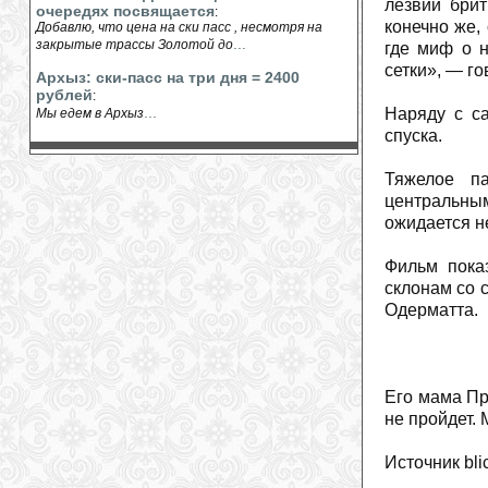
лезвии брит
очередях посвящается
:
конечно же,
Добавлю, что цена на ски пасс , несмотря на
...
закрытые трассы Золотой до
где миф о н
сетки», — го
Архыз: ски-пасс на три дня = 2400
рублей
:
...
Наряду с с
Мы едем в Архыз
спуска.
Тяжелое п
центральным
ожидается н
Фильм пока
склонам со 
Одерматта.
Его мама При
не пройдет. 
Источник bli