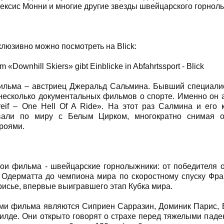
ексис Монни и многие другие звезды швейцарского горнол
клюзивно можно посмотреть на Blick:
m «Downhill Skiers» gibt Einblicke in Abfahrtssport - Blick
ильма – австриец Джеральд Сальмина. Бывший специали
несколько документальных фильмов о спорте. Именно он 
eif – One Hell Of A Ride». На этот раз Салмина и его 
вали по миру с Белым Цирком, многократно снимая 
роями.
ои фильма - швейцарские горнолыжники: от победителя о
 Одерматта до чемпиона мира по скоростному спуску Фр
исье, впервые выигравшего этап Кубка мира.
ми фильма являются Сиприен Сарразин, Доминик Парис, 
илде. Они открыто говорят о страхе перед тяжелыми паде