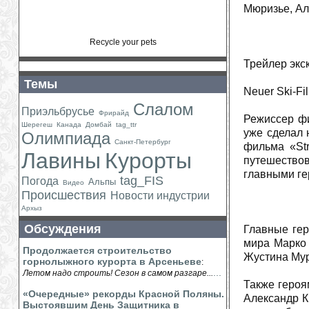
Мюризье, Ал
Recycle your pets
Трейлер экс
Темы
Neuer Ski-Fil
Слалом
Приэльбрусье
Фрирайд
Режиссер ф
Шерегеш
Канада
Домбай
tag_ttr
уже сделал 
Олимпиада
Санкт-Петербург
фильма «Str
Лавины
Курорты
путешество
главными ге
tag_FIS
Погода
Альпы
Видео
Происшествия
Новости индустрии
Архыз
Обсуждения
Главные гер
мира Марко
Продолжается строительство
Жустина Мур
горнолыжного курорта в Арсеньеве
:
...
Летом надо строить! Сезон в самом разгаре...
Также героя
«Очередные» рекорды Красной Поляны.
Александр К
Выстоявшим День Защитника в