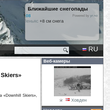
Ближайшие снегопады
2026-08-09
yr.no
Powered by
Hlíðarfjall
+5 см снега
Лас Леньяс
+1 см снега
RU
🔍
EN
Веб-камеры
Skiers»
«Downhill Skiers»,
Ховден