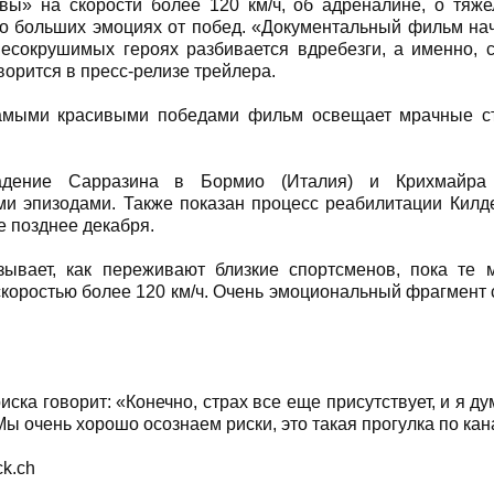
вы» на скорости более 120 км/ч, об адреналине, о тяже
 о больших эмоциях от побед. «Документальный фильм нач
есокрушимых героях разбивается вдребезги, а именно, 
ворится в пресс-релизе трейлера.
амыми красивыми победами фильм освещает мрачные ст
адение Сарразина в Бормио (Италия) и Крихмайра
и эпизодами. Также показан процесс реабилитации Килд
е позднее декабря.
зывает, как переживают близкие спортсменов, пока те
скоростью более 120 км/ч. Очень эмоциональный фрагмент
ска говорит: «Конечно, страх все еще присутствует, и я ду
Мы очень хорошо осознаем риски, это такая прогулка по кан
ck.ch